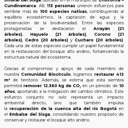
Umbral del Sisga
, ubicado en el municipio de
Chocontá –
Cundinamarca
. Allí,
113 personas
unieron esfuerzos para
sembrar más de
100 especies nativas
, contribuyendo al
equilibrio ecosistémico, la captación de agua y la
preservación de la biodiversidad. Entre las especies
protagonistas se destacaron el
Arrayán (21
árboles)
,
Hayuelo (21 árboles)
,
Corono (21
árboles)
,
Cedro (20 árboles)
y
Cucharo (20 árboles)
.
Cada una de estas especies cumple un papel fundamental
en la restauración del bosque alto andino, fortaleciendo la
estructura natural del ecosistema.
Gracias al compromiso y apoyo de cada miembro de
nuestra
Comunidad Biocírculo
, logramos
restaurar 412
m²
de territorio. Además, se estima que esta siembra
permitirá
remover 12.360 kg de CO₂
en un periodo de
10
años
, aportando a la mitigación del cambio climático. Este
esfuerzo conjunto no solo representa un impacto
ambiental directo, sino que también impulsa
la
recuperación de la cuenca alta del río Bogotá
en
el
Embalse del Sisga
, consolidando nuestro propósito de
conservar y restaurar el bosque alto andino.