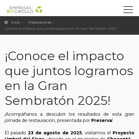
Inicio
Publicaciones
¡Conoce el impacto que juntos logramos en la Gran Sembratón 2025!
¡Conoce el impacto
que juntos logramos
en la Gran
Sembratón 2025!
¡Acompáñanos a descubrir los resultados de esta gran
jornada de restauración, presentada por
Preserva
!
El pasado
23 de agosto de 2025
, visitamos el
Proyecto