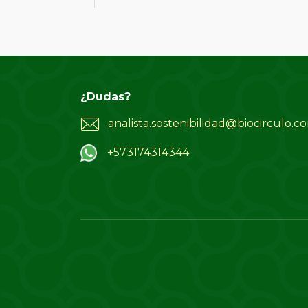
¿Dudas?
analista.sostenibilidad@biocirculo.c
+573174314344