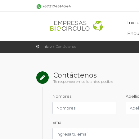
+573174314344
Inici
Encu
Inicio
Contáctenos
Contáctenos
Te responderemos lo antes posible
Nombres
Apelli
Email