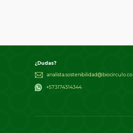
¿Dudas?
analista.sostenibilidad@biocirculo.c
+573174314344