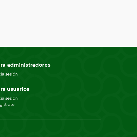
ra administradores
cia sesión
ra usuarios
cia sesión
gístrate