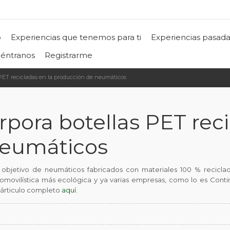
o
Experiencias que tenemos para ti
Experiencias pasada
éntranos
Registrarme
 PET recicladas en la producción de neumáticos
rpora botellas PET reci
neumáticos
objetivo de neumáticos fabricados con materiales 100 % reciclado
tomovilística más ecológica y ya varias empresas, como lo es Con
l árticulo completo
aquí
.